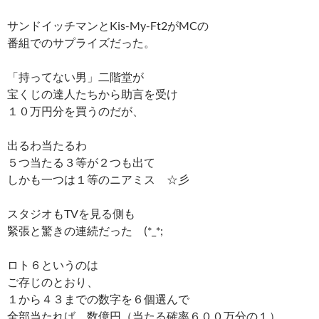
サンドイッチマンとKis-My-Ft2がMCの
番組でのサプライズだった。
「持ってない男」二階堂が
宝くじの達人たちから助言を受け
１０万円分を買うのだが、
出るわ当たるわ
５つ当たる３等が２つも出て
しかも一つは１等のニアミス ☆彡
スタジオもTVを見る側も
緊張と驚きの連続だった (*_*;
ロト６というのは
ご存じのとおり、
１から４３までの数字を６個選んで
全部当たれば 数億円（当たる確率６００万分の１）