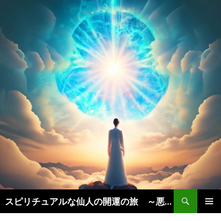
検
スピリチュアルな仙人の開運の旅 ～悪運を断ち、豊かな人生を引き寄せる秘訣実践法～
索
コ
メインメ
ン