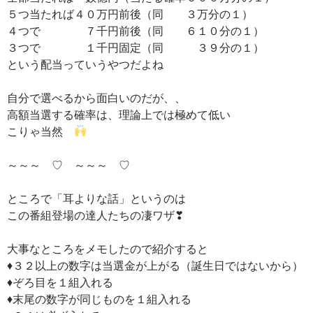
５つ当たれば４０万円前後（同 ３万分の１）
４つで ７千円前後（同 ６１０分の１）
３つで １千円固定（同 ３９分の１）
という配当っていうやつだよね
自分で選べるから面白いのだが、、
高額当選する確率は、理論上では極めて低い
こりゃ当然
～～～ ♡ ～～～ ♡
ところで「耳よりな話」というのは
この番組登場の達人たちの凄ワザ❣
大事なところをメモしたので紹介すると
♦３２以上の数字は当選金が上がる（誕生日ではないから）
♦ぞろ目を１組入れる
♦末尾の数字が同じものを１組入れる