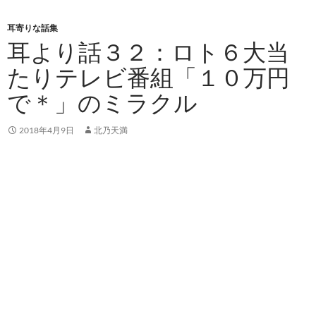
ニュー
テ
ン
耳寄りな話集
ツ
耳より話３２：ロト６大当
へ
たりテレビ番組「１０万円
ス
キ
で＊」のミラクル
ッ
プ
2018年4月9日
北乃天満