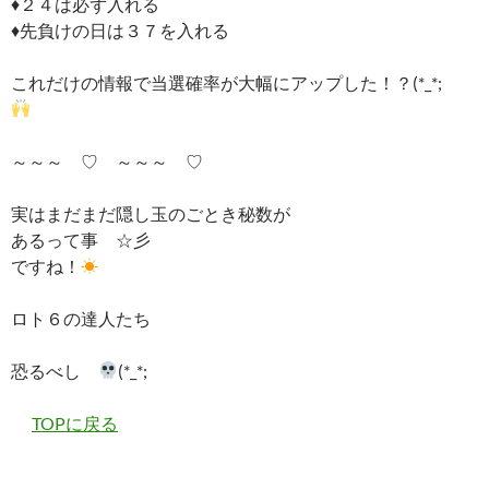
♦２４は必ず入れる
♦先負けの日は３７を入れる
これだけの情報で当選確率が大幅にアップした！？(*_*;
～～～ ♡ ～～～ ♡
実はまだまだ隠し玉のごとき秘数が
あるって事 ☆彡
ですね！
☀
ロト６の達人たち
恐るべし
(*_*;
TOPに戻る