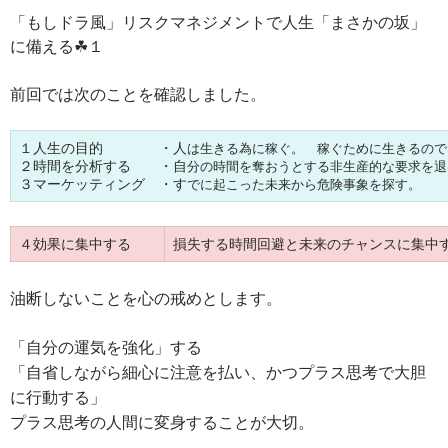
「もしドラ風」リスクマネジメントで人生「まさかの坂」
に備える☘１
前回では次のことを確認しました。
１人生の目的 ・人
は生きる為に稼ぐ。 稼ぐために生きるので
２時間を分析する ・自
分の時間を奪おうとする非生産的な要求を退
３マーケッティング ・す
でに起こった未来から危険事象を探す。
４効果に集中する
損失する時間回避と未来のチャンスに集中
油断しないことを心の戒めとします。
「自分の運気を強化」する
「自省しながら細心に注意を払い、かつプラス思考で大胆
に行動する」
プラス思考の人間に変身することが大切。