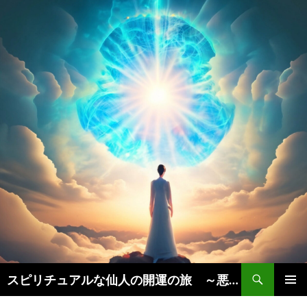
検
スピリチュアルな仙人の開運の旅 ～悪運を断ち、豊かな人生を引き寄せる秘訣実践法～
索
コ
メインメ
ン