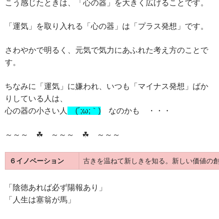
こう感じたときは、「心の器」を大きく広げることです。
「運気」を取り入れる「心の器」は「プラス発想」です。
さわやかで明るく、元気で気力にあふれた考え方のことで
す。
ちなみに「運気」に嫌われ、いつも「マイナス発想」ばか
りしている人は、
心の器の小さい人
(´;ω;｀)
なのかも ・・・
～～～ ☘ ～～～ ☘ ～～～
６イノベーション
古きを温ねて新しきを知る。新しい価値の
「陰徳あれば必ず陽報あり」
「人生は
塞翁が馬」