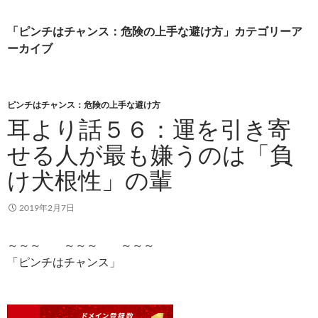
ニュー
テ
ン
「ピンチはチャンス：危険の上手な避け方」カテゴリーア
ツ
ーカイブ
へ
ス
キ
ッ
ピンチはチャンス：危険の上手な避け方
プ
耳より話５６：運を引き寄
せる人が最も嫌うのは「負
け犬根性」の輩
2019年2月7日
～～～ ～～～ ～～～
「ピンチはチャンス」