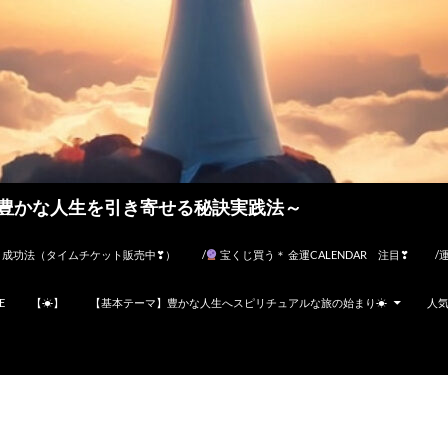
豊かな人生を引き寄せる秘訣実践法～
・成功法（タイムチケット販売中❣）
/
宝くじ買う＊ 金運CALENDAR 注目❣
/
E
【☀】
【基本テーマ】豊かな人生へスピリチュアルな旅の始まり☀
人