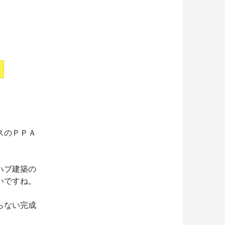
スのＰＰＡ
ハブ建築の
いですね。
らない完成