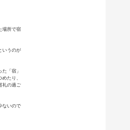
た場所で宿
というのが
った「宿」
つめたり、
巡礼の過ご
少ないので