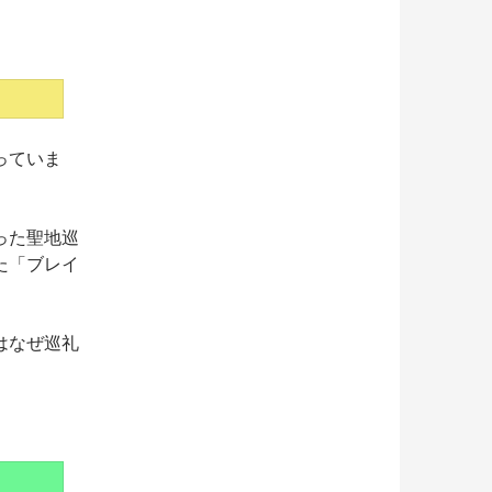
っていま
った聖地巡
た「ブレイ
はなぜ巡礼