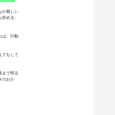
なか難しい
を辞める、
れば、行動
礼でもして
格まで明る
きのおか