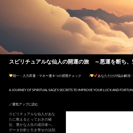
検
スピリチュアルな仙人の開運の旅 ～悪運を断ち、
索
コンテンツへスキップ
朝一：入力昇運・マネー運８つの習慣チェック
/
あなただけの悩み解消
A JOURNEY OF SPIRITUAL SAGE’S SECRETS TO IMPROVE YOUR LUCK AND FORTUN
／運気アップに読む
スピリチュアルな仙人があな
たに教えるとっておきの秘
伝、豊かな人生の成功者へ、
データ分析と引き寄せの法則