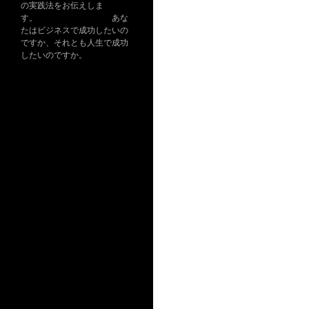
の実践法をお伝えしま
す。 あな
たはビジネスで成功したいの
ですか、それとも人生で成功
したいのですか。