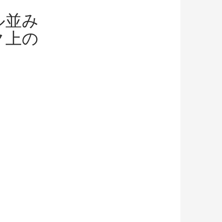
ル並み
ク上の