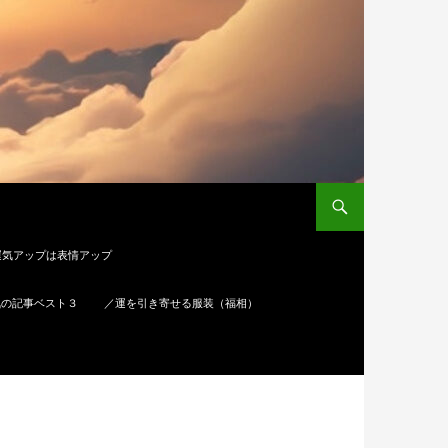
運気アップは表情アップ
気の記事ベスト３
／運を引き寄せる服装（福相）