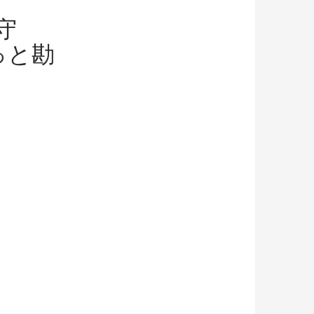
守
っと勘