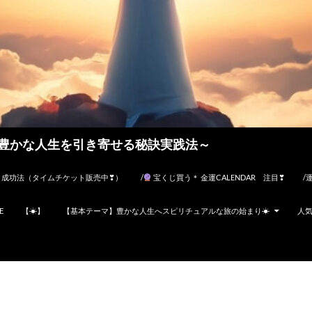
豊かな人生を引き寄せる秘訣実践法～
・成功法（タイムチケット販売中❣）
/
宝くじ買う＊ 金運CALENDAR 注目❣
/
E
【☀】
【基本テーマ】豊かな人生へスピリチュアルな旅の始まり☀
人