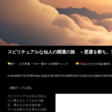
検
スピリチュアルな仙人の開運の旅 ～悪運を断ち、
索
コンテンツへスキップ
朝一：入力昇運・マネー運８つの習慣チェック
/
あなただけの悩み解消
A JOURNEY OF SPIRITUAL SAGE’S SECRETS TO IMPROVE YOUR LUCK AND FORTUN
／運気アップに読む
スピリチュアルな仙人があな
たに教えるとっておきの秘
伝、豊かな人生の成功者へ、
データ分析と引き寄せの法則