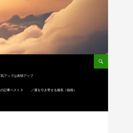
運気アップは表情アップ
気の記事ベスト３
／運を引き寄せる服装（福相）