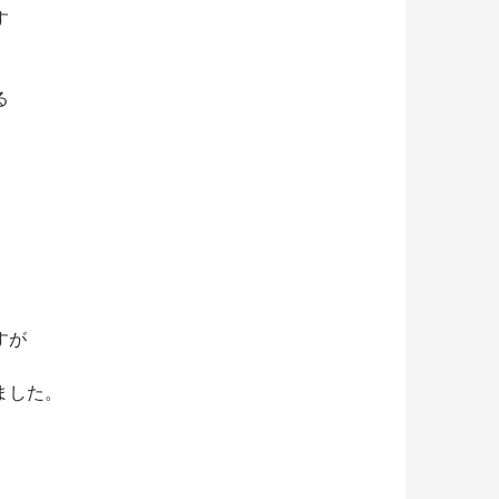
す
、
る
すが
ました。