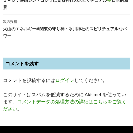
稿
１－５：映画シン・ゴジラに見る神社のスピリチュアル
日本的風
景
ナ
ビ
次の投稿
火山のエネルギー☀関東の守り神・氷川神社のスピリチュアルなパ
ゲ
ワー
ー
シ
ョ
コメントを残す
ン
コメントを投稿するには
ログイン
してください。
このサイトはスパムを低減するために Akismet を使ってい
ます。
コメントデータの処理方法の詳細はこちらをご覧く
ださい
。