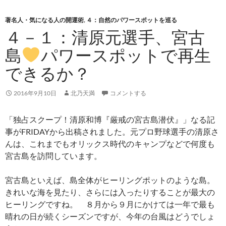
ニュー
テ
ン
著名人・気になる人の開運術
,
４：自然のパワースポットを巡る
ツ
４－１：清原元選手、宮古
へ
島
パワースポットで再生
ス
キ
できるか？
ッ
プ
2016年9月10日
北乃天満
コメントする
「独占スクープ！清原和博『厳戒の宮古島潜伏』」なる記
事がFRIDAYから出稿されました。元プロ野球選手の清原さ
んは、これまでもオリックス時代のキャンプなどで何度も
宮古島を訪問しています。
宮古島といえば、島全体がヒーリングポットのような島。
きれいな海を見たり、さらには入ったりすることが最大の
ヒーリングですね。 ８月から９月にかけては一年で最も
晴れの日が続くシーズンですが、今年の台風はどうでしょ