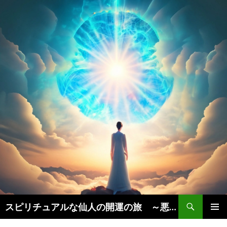
検
スピリチュアルな仙人の開運の旅 ～悪運を断ち、豊かな人生を引き寄せる秘訣実践法～
索
コ
メインメ
ン