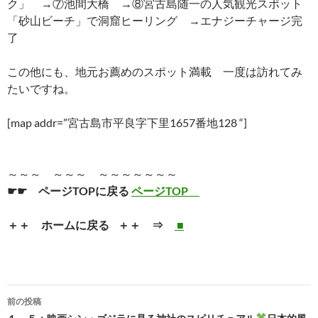
ク」 →⑦池間大橋 →⑧宮古島随一の人気観光スポット
「砂山ビーチ」で洞窟ヒーリング →エナジーチャージ完
了
この他にも、地元お薦めのスポット満載 一度は訪れてみ
たいですね。
[map addr=”宮古島市平良字下里1657番地128 “]
～～～ ～～～ ～～～～～～～
☛☛ ページTOPに戻る
ページTOP
＋＋ ホームに戻る ＋＋ ⇒
■
投
前の投稿