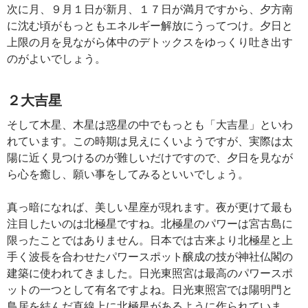
次に月、９月１日が新月、１７日が満月ですから、夕方南
に沈む頃がもっともエネルギー解放にうってつけ。夕日と
上限の月を見ながら体中のデトックスをゆっくり吐き出す
のがよいでしょう。
２大吉星
そして木星、木星は惑星の中でもっとも「大吉星」といわ
れています。この時期は見えにくいようですが、実際は太
陽に近く見つけるのが難しいだけですので、夕日を見なが
ら心を癒し、願い事をしてみるといいでしょう。
真っ暗になれば、美しい星座が現れます。夜が更けて最も
注目したいのは北極星ですね。北極星のパワーは宮古島に
限ったことではありません。日本では古来より北極星と上
手く波長を合わせたパワースポット醸成の技が神社仏閣の
建築に使われてきました。日光東照宮は最高のパワースポ
ットの一つとして有名ですよね。日光東照宮では陽明門と
鳥居を結んだ直線上に北極星があるように作られていま