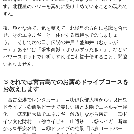
す。北極星のパワーを真剣に受け止めていることの現れで
すね。
夜、静かな浜で、気を整えて、北極星の方向に意識を合わ
せ、そのエネルギーと一体化する気持ちで念じましょ
う。 そして次の日、伝説の井戸「盛加井（むかいが
ー）」あるいは「張水御嶽（はりみずうたき）」、などの
パワースポットでお祈りすればご利益十倍すること、間違
いありません。
３それでは宮古島でのお薦めドライブコースを
お教えします
「宮古空港でレンタカー」 →①伊良部大橋から伊良部島
ドライブ→②前浜ビーチで美しい海と太陽でエネルギー浄
化 →③来間大橋でエネルギー解放しながら疾走 →③ド
イツ文化財村 →④ウイピャー山遺跡 →⑤ムイガー断崖
から東平安名崎 →⑥ドライブの絶景「比嘉ロードパー