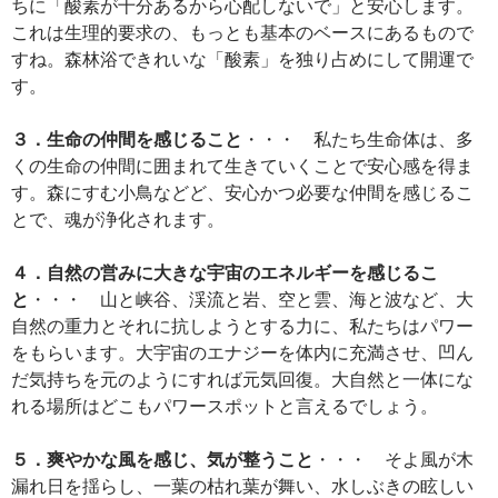
ちに「酸素が十分あるから心配しないで」と安心します。
これは生理的要求の、もっとも基本のベースにあるもので
すね。森林浴できれいな「酸素」を独り占めにして開運で
す。
３．生命の仲間を感じること
・・・ 私たち生命体は、多
くの生命の仲間に囲まれて生きていくことで安心感を得ま
す。森にすむ小鳥などど、安心かつ必要な仲間を感じるこ
とで、魂が浄化されます。
４．自然の営みに大きな宇宙のエネルギーを感じるこ
と
・・・ 山と峡谷、渓流と岩、空と雲、海と波など、大
自然の重力とそれに抗しようとする力に、私たちはパワー
をもらいます。大宇宙のエナジーを体内に充満させ、凹ん
だ気持ちを元のようにすれば元気回復。大自然と一体にな
れる場所はどこもパワースポットと言えるでしょう。
５．爽やかな風を感じ、気が整うこと
・・・ そよ風が木
漏れ日を揺らし、一葉の枯れ葉が舞い、水しぶきの眩しい