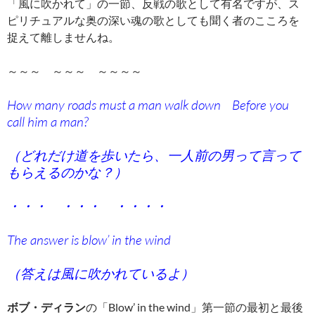
「風に吹かれて」の一節、反戦の歌として有名ですが、ス
ピリチュアルな奥の深い魂の歌としても聞く者のこころを
捉えて離しませんね。
～～～ ～～～ ～～～～
How many roads must a man walk down Before you
call him a man?
（どれだけ道を歩いたら、一人前の男って言って
もらえるのかな？）
・・・ ・・・ ・・・・
The answer is blow’ in the wind
（答えは風に吹かれているよ）
ボブ・ディラン
の「Blow’ in the wind」第一節の最初と最後