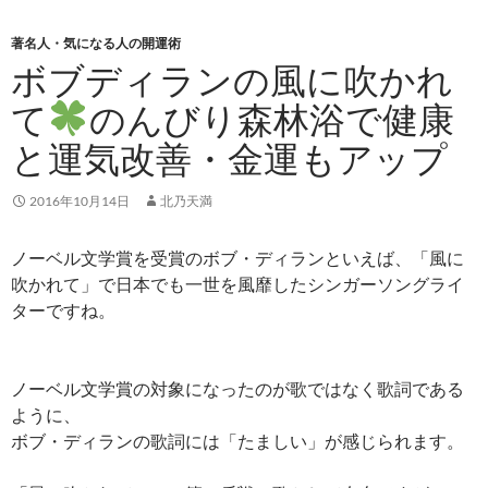
ニュー
テ
ン
著名人・気になる人の開運術
ツ
ボブディランの風に吹かれ
へ
て
のんびり森林浴で健康
ス
キ
と運気改善・金運もアップ
ッ
プ
2016年10月14日
北乃天満
ノーベル文学賞を受賞のボブ・ディランといえば、「風に
吹かれて」で日本でも一世を風靡したシンガーソングライ
ターですね。
ノーベル文学賞の対象になったのが歌ではなく歌詞である
ように、
ボブ・ディランの歌詞には「たましい」が感じられます。