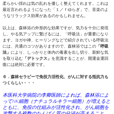
柔らかい揺れは気の乱れを優しく整えてくれます。これは
最近言われるようになった「１／ｆゆらぎ」で、音楽のよ
うなリラックス効果があるのかもしれません。
以上は、森林浴の外形的な効果ですが、気力を十分に発現
し、やる気アップに繋げるには、「呼吸法」が重要になり
ます。ヨガや禅、ヒーリングなどで紹介されている呼吸法
には、共通のコツがありますので、森林浴ではこの
「呼吸
法」
により、しっかりと体内の毒素を出し切り、新鮮な気
を取り込む
「デトックス」
を意識することが、開運金運回
復には絶対に必要です。
６．森林セラピーで免役力活性化、がんに対する抵抗力も
つくらしい・・・
本医科大学病院の李卿医師によれば、森林浴によ
ってNK細胞（ナチュラルキラー細胞）が増えると
ともに、免役の仕組みが活性化され、がん細胞を
攻撃する複数のたんぱく質の分泌が高まること