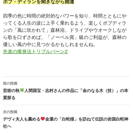
ボブ・ディランを聞きながら開運
四季の色に時間の絶対的なパワーを知り、時間とともにや
ってくる人生の波に上手く乗れるよう、楽しくボブディラ
ンの「風に吹かれて」森林浴。ドライブやウオークしなが
ら歌を口ずさめば、「ノーベル賞」級のご利益が、森林の
優しい風の中に見つかるかもしれませんね。
先進の痩身法トリプルバーンZ
投
前の投稿
稿
芸術の秋
人間国宝・志村さんの作品に「金のなる木（技）」の本
質探る
ナ
ビ
次の投稿
デヴィ夫人も薦める
金運の「白蛇様」を訪ねて伝説の岩国白蛇神
ゲ
社へ
ー