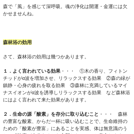
森で「風」を感じて深呼吸。魂の浄化は開運・金運には欠
かせませんね。
森林浴の効用
さて、森林浴の効用は幾つかあります。
１．よく言われている効果
・・・ ①木の香り、フィトン
チッドがα波を増加させ、リラックスする効果 ②森の緑が
鎮静・心身の疲れを取る効果 ③森林に充満しているマイ
ナスイオンがα波を誘導しリラックスする効果 など森林浴
にはよく言われて来た効果があります。
２．生命の源「酸素」を存分に取り込むこと
・・・ 森林
の豊富な酸素、からだ一杯に吸い込むことで、生命維持の
ための「酸素が豊富」にあることを実感、体は無意識のう