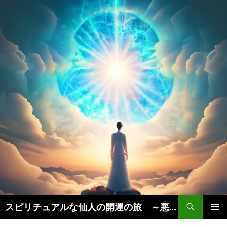
検
スピリチュアルな仙人の開運の旅 ～悪運を断ち、豊かな人生を引き寄せる秘訣実践法～
索
コ
メインメ
ン