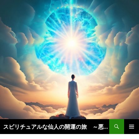
検
スピリチュアルな仙人の開運の旅 ～悪運を断ち、豊かな人生を引き寄せる秘訣実践法～
索
コ
メインメ
ン