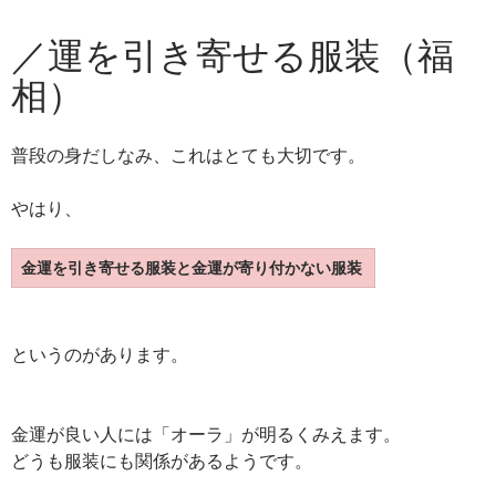
ニュー
テ
／運を引き寄せる服装（福
ン
ツ
相）
へ
ス
キ
普段の身だしなみ、これはとても大切です。
ッ
プ
やはり、
金運を引き寄せる服装と金運が寄り付かない服装
というのがあります。
金運が良い人には「オーラ」が明るくみえます。
どうも服装にも関係があるようです。