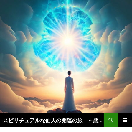
検
スピリチュアルな仙人の開運の旅 ～悪運を断ち、豊かな人生を引き寄せる秘訣実践法～
索
コ
メインメ
ン