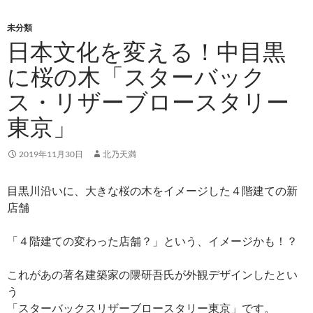
ニュー
テ
ン
未分類
ツ
日本文化を変える！中目黒
へ
に桜の木「スターバック
ス
キ
ス・リザーブロースタリー
ッ
プ
東京」
2019年11月30日
北乃天満
目黒川沿いに、大きな桜の木をイメージした４階建ての新
店舗
「４階建ての変わった店舗？」という、イメージかも！？
これがあの著名建築家の隈研吾氏が外観デザインしたとい
う
「スターバックスリザーブロースタリー東京」です。