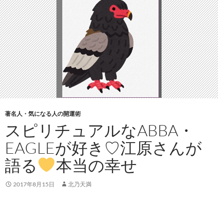
ニュー
テ
ン
ツ
へ
ス
キ
ッ
プ
著名人・気になる人の開運術
スピリチュアルなABBA・
EAGLEが好き♡江原さんが
語る
本当の幸せ
2017年8月15日
北乃天満