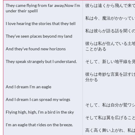
They came flying from far away,Now I’m
彼らは遠くから飛んで来
under their spellI
私は今、魔法がかかって
I love hearing the stories that they tell
私は彼らが語る話を聞く
They’ve seen places beyond my land
彼らは私が住んでいる土
And they’ve found new horizons
ことがある
They speak strangely but I understand.
そして、新しい地平線を
彼らは奇妙な言葉を話す
分かる
And I dream I’m an eagle
And I dream I can spread my wings
そして、私は自分が鷲ワ
Flying high, high, I’m a bird in the sky
そして私は翼を広げるこ
I’m an eagle that rides on the breeze.
高く高く舞い上がれ、私