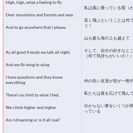
High, high, what a feeling to fly
私は風に乗っている鷲（
Over mountains and forests and seas
高く飛ぶということは何
う！
And to go anywhere that I please.
山も森も海の上も越えて
そして、自分の好きなと
As all good friends we talk all night,
（何て気持ちがいいの！
And we fly wing to wing
I have questions and they know
仲の良い友達が皆が一晩
everything
私たちは翼を広げて飛ん
There’s no limit to what I feel,
分からない事をいくつか
We climb higher and higher
っている
Am I dreaming or is it all real?