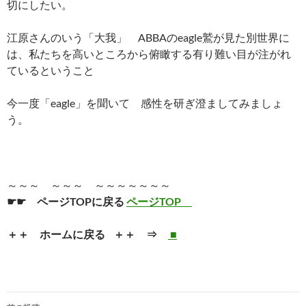
切にしたい。
江原さんのいう「大我」 ABBAのeagle鷲が見た別世界に
は、私たちを高いところから俯瞰する有り難い目が注がれ
ているということ
今一度「eagle」を聞いて 感性を研ぎ澄ましてみましょ
う。
～～～ ～～～ ～～～～～～～
☛☛ ページTOPに戻る
ページTOP
＋＋ ホームに戻る ＋＋ ⇒
■
投