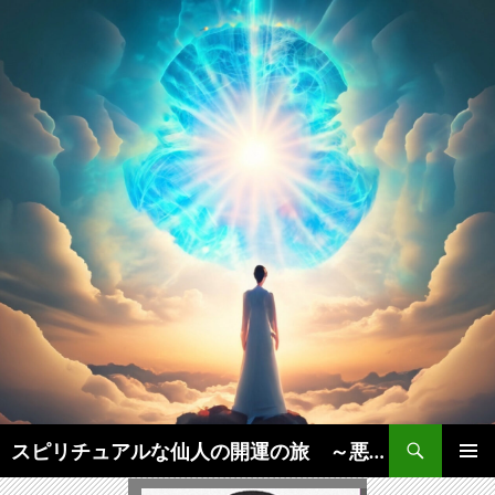
検
スピリチュアルな仙人の開運の旅 ～悪運を断ち、豊かな人生を引き寄せる秘訣実践法～
索
コ
メインメ
ン