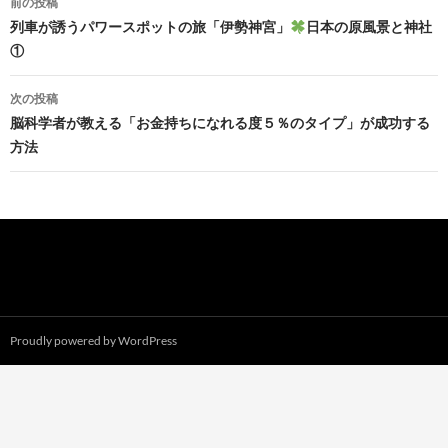
前の投稿
稿
列車が誘うパワースポットの旅「伊勢神宮」
日本の原風景と神社
①
ナ
ビ
次の投稿
脳科学者が教える「お金持ちになれる度５％のタイプ」が成功する
ゲ
方法
ー
シ
ョ
ン
Proudly powered by WordPress