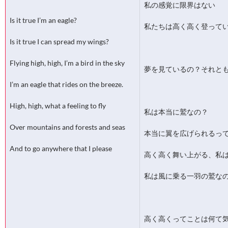
私の感覚に限界はない
Is it true I’m an eagle?
私たちは高く高く登って
Is it true I can spread my wings?
Flying high, high, I’m a bird in the sky
夢を見ているの？それと
I’m an eagle that rides on the breeze.
High, high, what a feeling to fly
私は本当に鷲なの？
Over mountains and forests and seas
本当に翼を広げられるっ
And to go anywhere that I please
高く高く舞い上がる、私
私は風に乗る一羽の鷲な
高く高くってことは何て